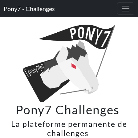
Pony7 - Challenges
Pony7 Challenges
͏͏
La plateforme permanente de
challenges
͏͏