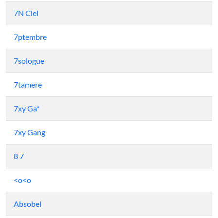
7N Ciel
7ptembre
7sologue
7tamere
7xy Ga*
7xy Gang
8 7
<o<o
Absobel