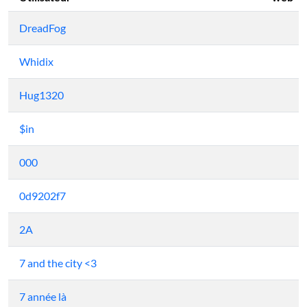
DreadFog
Whidix
Hug1320
$in
000
0d9202f7
2A
7 and the city <3
7 année là